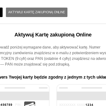
Ę
AKTYWUJ KARTĘ ZAKUPIONĄ ONLINE
Aktywuj Kartę zakupioną Online
wadź poniżej wymagane dane, aby aktywować kartę. Numer
rencyjny zamówienia znajdziesz w e-mailu z potwierdzeniem wys
. TOKEN (9 cyfr) oraz PAN (ostatnie 4 cyfry) znajdziesz na odwro
y — PAN może znajdować się pod zdrapką.
ers Twojej karty będzie zgodny z jednym z tych ukł