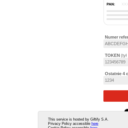
Numer refe
TOKEN
tył
Ostatnie 4 
This service is hosted by Giftify S.A.
Privacy Policy accessible
here
Cookie Policy accessible
here