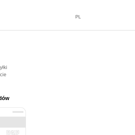
PL
yłki
cie
adów