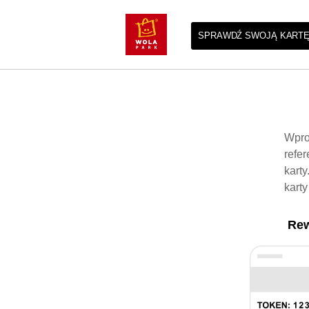
SPRAWDŹ SWOJĄ KART
Wpro
refe
karty
kart
Rew